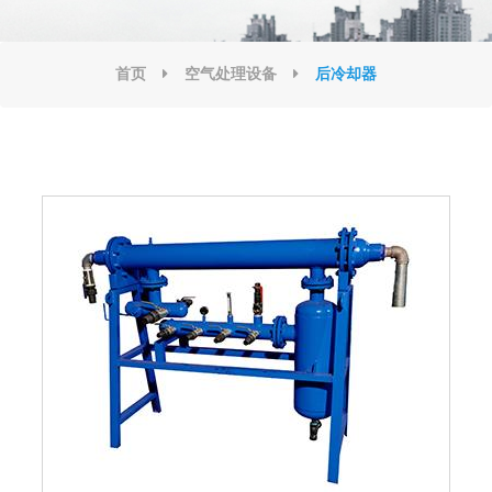
首页
空气处理设备
后冷却器