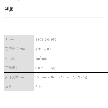
视频
型
号
SSCE 206-
950
适用管径 mm
φ
300-φ900
3
耗气量
1m
/min
工作压力
0.6 MPa-1 Mpa
外形尺寸mm
650mm
×260mm×290mm(长×宽×高)
重量
21kg