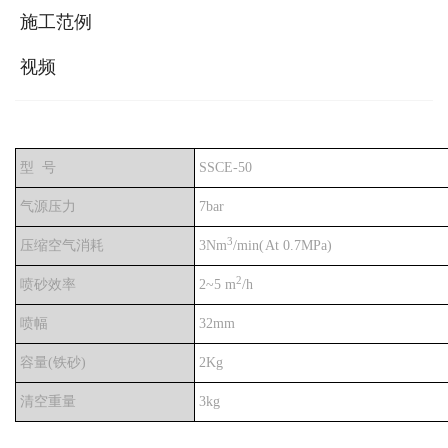
施工范例
视频
型 号
SSCE-50
气源压力
7bar
3
压缩空气消耗
3Nm
/min(At 0.7MPa)
2
喷砂效率
2~5 m
/h
喷幅
32mm
容量(铁砂)
2Kg
清空重量
3kg